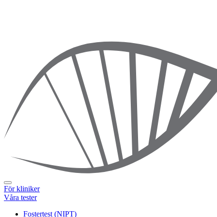
För kliniker
Våra tester
Fostertest (NIPT)