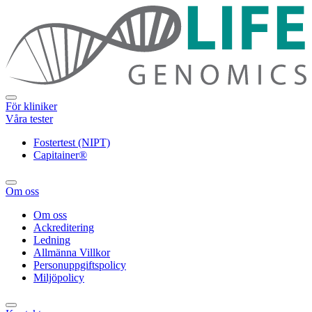
För kliniker
Våra tester
Fostertest (NIPT)
Capitainer®
Om oss
Om oss
Ackreditering
Ledning
Allmänna Villkor
Personuppgiftspolicy
Miljöpolicy