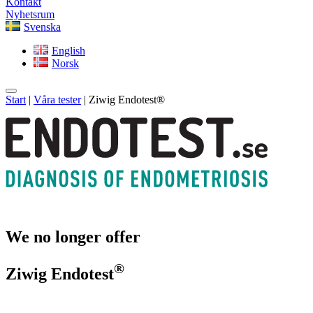
Kontakt
Nyhetsrum
Svenska
English
Norsk
Start
|
Våra tester
|
Ziwig Endotest®
We no longer offer
®
Ziwig Endotest