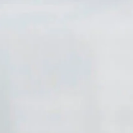
ormuläret nedan, så återkommer vi. Glöm inte att läsa igenom och godkän