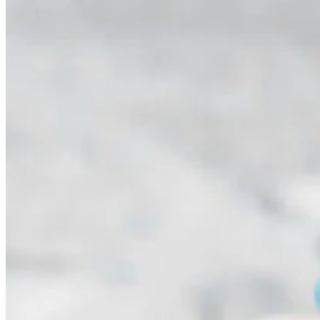
Copyright © 2025 Life Genomics. All rights reserved.
Om Life Genomics
Life Genomics grundades 2014 för att utveckla erbjudanden av genetiska 
av NIPT.