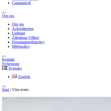
Capitainer®
Om oss
Om oss
Ackreditering
Ledning
Allmänna Villkor
Personuppgiftspolicy
Miljöpolicy
Kontakt
Nyhetsrum
Svenska
English
Start
|
Våra tester
Vårt utbud av tester