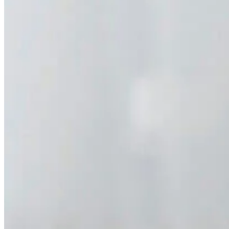
Epost*
Företag/Organisation*
Meddelande*
Jag har läst och godkänner Life Genomics
Personuppgiftspolicy