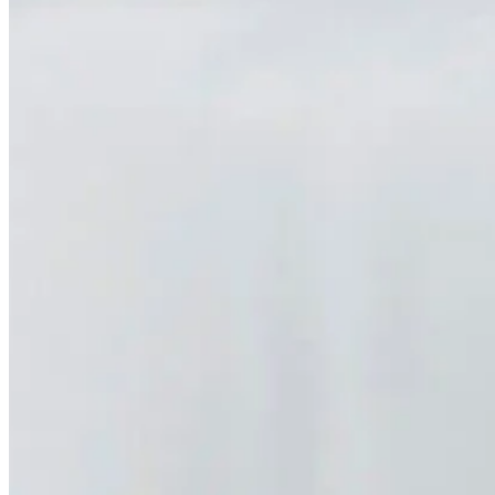
Kliniska tester för medvetna val
Fostertest (NIPT)
Trygga och tillförlitliga fostertest
Capitainer®
Precisionsdiagnostik på kapillärt blod
Ta reda på mer
Kontakta oss!
Vill du veta mer om våra tester, eller har du andra frågor? Fyll i f
Förnamn*
Efternamn*