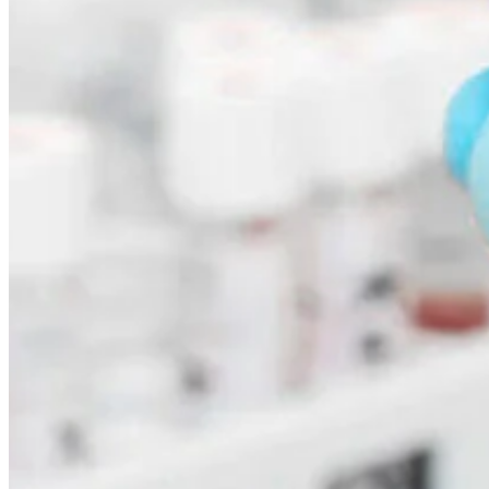
info@lifegenomics.se
031-749 36 50
Våra tester
Fostertest (NIPT)
Capitainer®
Policies
Personuppgiftspolicy
Miljöpolicy
Allmänna Villkor