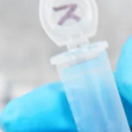
tester till privata kliniker och offentlig sjukvård. Företaget ligger i 