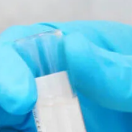
centrala Göteborg, och har ett modernt kliniskt laboratorium för analys