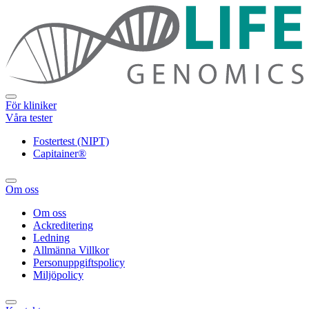
För kliniker
Våra tester
Fostertest (NIPT)
Capitainer®
Om oss
Om oss
Ackreditering
Ledning
Allmänna Villkor
Personuppgiftspolicy
Miljöpolicy